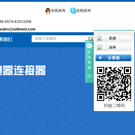
在线咨询
在线咨询
-0574-63513288
sales@aolinsen.com
黄娜
系我们
涵琳
在
线
客
服
扫描二维码