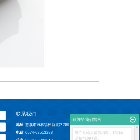
联系我们
欢迎给我们留言
地址
: 慈溪市逍林镇樟新北路289--295号
电话
: 0574-63513288
请在此输入留言内容，我们会
尽快与您联系。