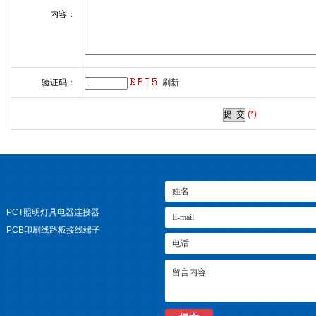
内容：
验证码：
刷新
(*)
PCT照明灯具电器连接器
PCB印刷线路板接线端子