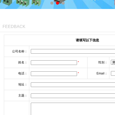
FEEDBACK
请填写以下信息
公司名称：
姓名：
*
性别：
电话：
*
Email：
地址：
主题：